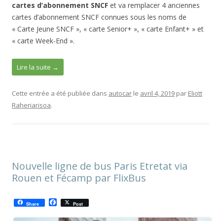
cartes d’abonnement SNCF
et va remplacer 4 anciennes
cartes d’abonnement SNCF connues sous les noms de
« Carte Jeune SNCF », « carte Senior+ », « carte Enfant+ » et
« carte Week-End ».
Lire la suite
→
Cette entrée a été publiée dans
autocar
le
avril 4, 2019
par
Eliott
Raheriarisoa
.
Nouvelle ligne de bus Paris Etretat via
Rouen et Fécamp par FlixBus
F
Share
Post
a
c