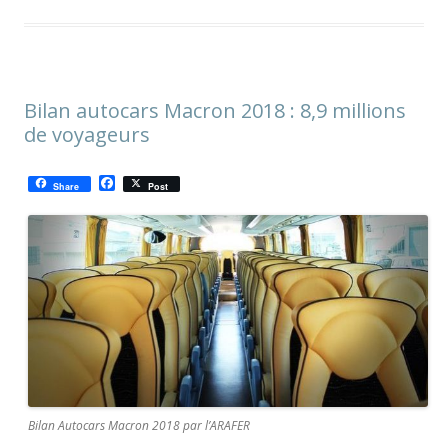
Bilan autocars Macron 2018 : 8,9 millions
de voyageurs
F
Share
Post
a
c
e
b
o
o
k
Bilan Autocars Macron 2018 par l’ARAFER