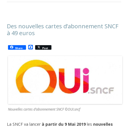
Des nouvelles cartes d’abonnement SNCF
à 49 euros
F
Share
Post
a
c
e
b
o
o
k
Nouvelles cartes d’abonnement SNCF ©OUI.sncf
La SNCF va lancer
à partir du 9 Mai 2019
les
nouvelles