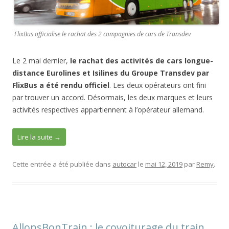
FlixBus officialise le rachat des 2 compagnies de cars de Transdev
Le 2 mai dernier,
le rachat des activités de cars longue-
distance Eurolines et Isilines du Groupe Transdev par
FlixBus a été rendu officiel
. Les deux opérateurs ont fini
par trouver un accord. Désormais, les deux marques et leurs
activités respectives appartiennent à l’opérateur allemand.
Lire la suite
→
Cette entrée a été publiée dans
autocar
le
mai 12, 2019
par
Remy
.
AllonsBonTrain : le covoiturage du train