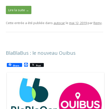
Lire la suite
→
Cette entrée a été publiée dans
autocar
le
mai 12, 2019
par
Remy
.
BlaBlaBus : le nouveau Ouibus
F
Share
Post
a
c
e
b
o
o
k