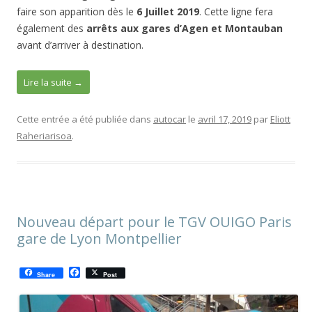
faire son apparition dès le
6 Juillet 2019
. Cette ligne fera
également des
arrêts aux gares d’Agen et Montauban
avant d’arriver à destination.
Lire la suite
→
Cette entrée a été publiée dans
autocar
le
avril 17, 2019
par
Eliott
Raheriarisoa
.
Nouveau départ pour le TGV OUIGO Paris
gare de Lyon Montpellier
F
Share
Post
a
c
e