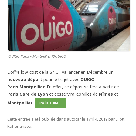
b
o
o
k
OUIGO Paris – Montpellier ©OUIGO
L’offre low-cost de la SNCF va lancer en Décembre un
nouveau départ
pour le trajet avec
OUIGO
Paris Montpellier
. En effet, ce départ se fera à partir de
Paris Gare de Lyon
et desservira les villes de
Nîmes
et
Montpellier
.
Lire la suite
→
Cette entrée a été publiée dans
autocar
le
avril 4, 2019
par
Eliott
Raheriarisoa
.