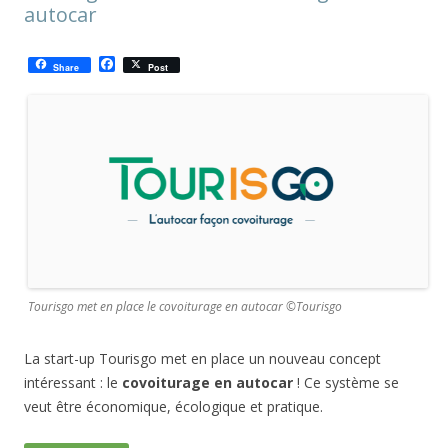
autocar
F
Share
Post
a
c
e
b
o
o
k
Tourisgo met en place le covoiturage en autocar ©Tourisgo
La start-up Tourisgo met en place un nouveau concept
intéressant : le
covoiturage en autocar
! Ce système se
veut être économique, écologique et pratique.