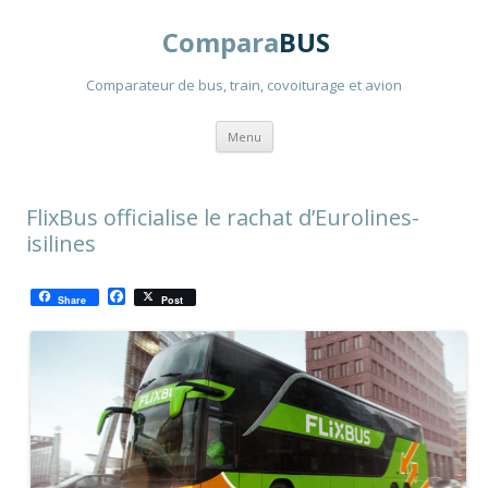
Compara
BUS
Comparateur de bus, train, covoiturage et avion
Aller
Menu
au
contenu
principal
FlixBus officialise le rachat d’Eurolines-
isilines
F
Share
Post
a
c
e
b
o
o
k