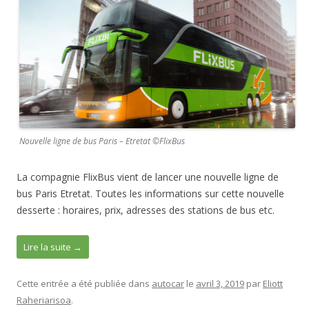
e
b
o
o
k
Nouvelle ligne de bus Paris – Etretat ©FlixBus
La compagnie FlixBus vient de lancer une nouvelle ligne de
bus Paris Etretat. Toutes les informations sur cette nouvelle
desserte : horaires, prix, adresses des stations de bus etc.
Lire la suite
→
Cette entrée a été publiée dans
autocar
le
avril 3, 2019
par
Eliott
Raheriarisoa
.