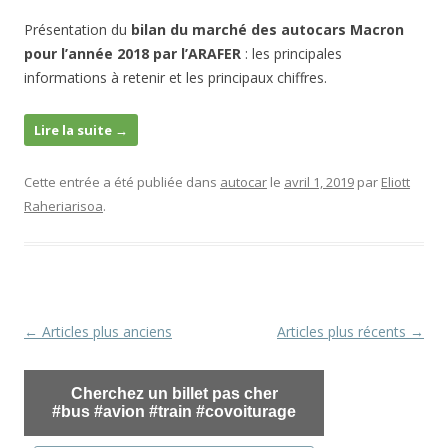
Présentation du
bilan du marché des autocars Macron
pour l’année 2018 par l’ARAFER
: les principales
informations à retenir et les principaux chiffres.
Lire la suite
→
Cette entrée a été publiée dans
autocar
le
avril 1, 2019
par
Eliott
Raheriarisoa
.
Navigation
←
Articles plus anciens
Articles plus récents
→
des
articles