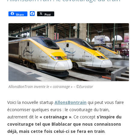
F
Share
Post
a
c
e
b
o
o
k
AllonsBonTrain invente le « cotrainage » – ©Eurostar
Voici la nouvelle startup
AllonsBontrain
qui peut vous faire
économiser quelques euros : le covoiturage du train,
autrement dit le
« cotrainage »
. Ce concept
s’inspire du
covoiturage tel que Blablacar que nous connaissons
déjà, mais cette fois celui-ci se fera en train
.