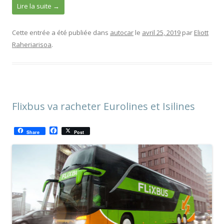
Lire la suite
→
Cette entrée a été publiée dans
autocar
le
avril 25, 2019
par
Eliott
Raheriarisoa
.
Flixbus va racheter Eurolines et Isilines
F
Share
Post
a
c
e
b
o
o
k