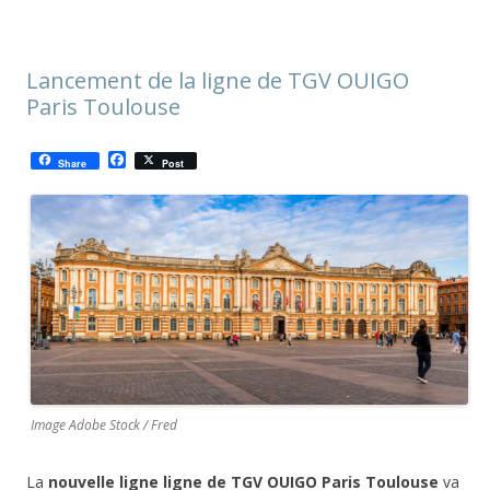
Lancement de la ligne de TGV OUIGO
Paris Toulouse
F
Share
Post
a
c
e
b
o
o
k
Image Adobe Stock / Fred
La
nouvelle ligne ligne de TGV OUIGO Paris Toulouse
va