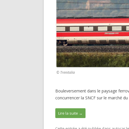
k
© Trenitalia
Bouleversement dans le paysage ferrovia
concurrencer la SNCF sur le marché du
Lire la suite
→
Cette entrée a été publiée dans
autocar
l