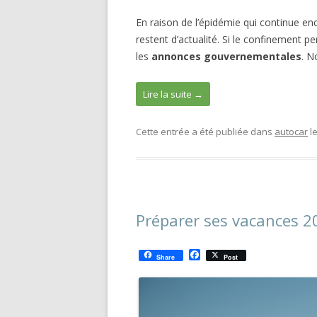
En raison de l’épidémie qui continue en
restent d’actualité. Si le confinement 
les
annonces gouvernementales
. N
Lire la suite
→
Cette entrée a été publiée dans
autocar
l
Préparer ses vacances 20
F
Share
Post
a
c
e
b
o