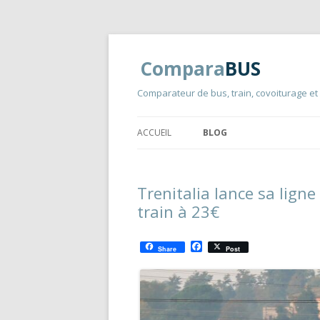
Compara
BUS
Comparateur de bus, train, covoiturage et
ACCUEIL
BLOG
Trenitalia lance sa ligne
train à 23€
F
Share
Post
a
c
e
b
o
o