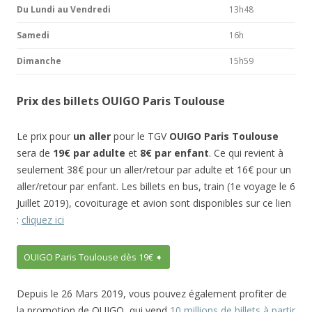
Du Lundi au Vendredi
13h48
Samedi
16h
Dimanche
15h59
Prix des billets OUIGO Paris Toulouse
Le prix pour
un aller
pour le TGV
OUIGO Paris Toulouse
sera de
19€ par adulte
et
8€ par enfant
. Ce qui revient à
seulement 38€ pour un aller/retour par adulte et 16€ pour un
aller/retour par enfant. Les billets en bus, train (1e voyage le 6
Juillet 2019), covoiturage et avion sont disponibles sur ce lien
:
cliquez ici
OUIGO Paris Toulouse dès 19€ ➧
Depuis le 26 Mars 2019, vous pouvez également profiter de
la promotion de OUIGO qui vend
10 millions de billets à partir