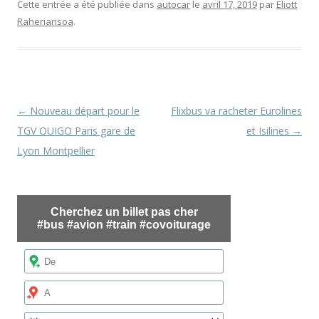
Cette entrée a été publiée dans
autocar
le
avril 17, 2019
par
Eliott
Raheriarisoa
.
Navigation
←
Nouveau départ pour le
Flixbus va racheter Eurolines
des
TGV OUIGO Paris gare de
et Isilines
→
articles
Lyon Montpellier