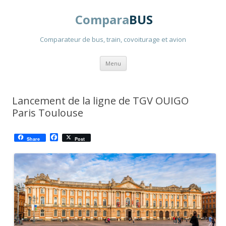
Compara
BUS
Comparateur de bus, train, covoiturage et avion
Aller
Menu
au
contenu
principal
Lancement de la ligne de TGV OUIGO
Paris Toulouse
F
Share
Post
a
c
e
b
o
o
k