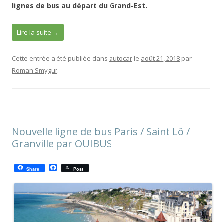
lignes de bus au départ du Grand-Est.
Lire la suite
→
Cette entrée a été publiée dans
autocar
le
août 21, 2018
par
Roman Smygur
.
Nouvelle ligne de bus Paris / Saint Lô /
Granville par OUIBUS
F
Share
Post
a
c
e
b
o
o