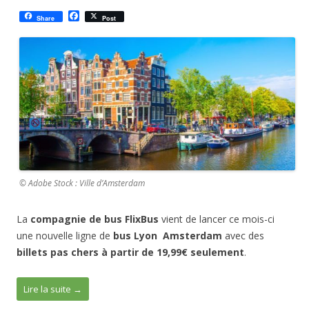
F
Share
Post
a
c
e
b
o
o
k
© Adobe Stock : Ville d’Amsterdam
La
compagnie de bus FlixBus
vient de lancer ce mois-ci
une nouvelle ligne de
bus Lyon Amsterdam
avec
des
billets pas chers à
partir de 19,99€ seulement
.
Lire la suite
→