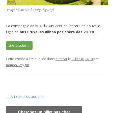
Image Adobe Stock / Sergii Figurnyi
La compagnie de bus FlixBus vient de lancer une nouvelle
ligne de
bus Bruxelles Bilbao pas chère dès 28,99€
.
Lire la suite
→
Cette entrée a été publiée dans
autocar
le
juillet 16, 2018
par
Roman Smygur
.
Navigation
←
Articles plus anciens
des
articles