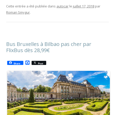
Cette entrée a été publiée dans
autocar
le
juillet 17, 2018
par
Roman Smygur
.
Bus Bruxelles à Bilbao pas cher par
FlixBus dès 28,99€
F
Share
Post
a
c
e
b
o
o
k