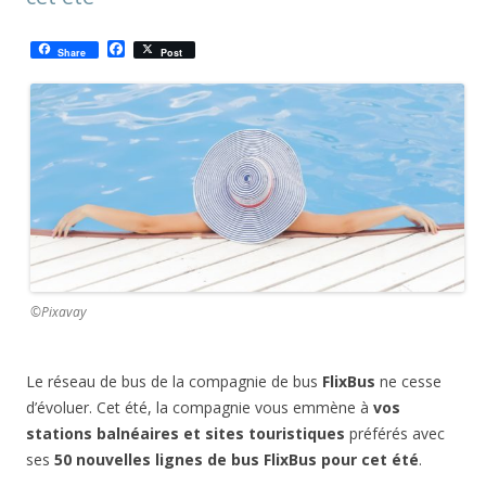
F
Share
Post
a
c
e
b
o
o
k
©Pixavay
Le réseau de bus de la compagnie de bus
FlixBus
ne cesse
d’évoluer. Cet été, la compagnie vous emmène à
vos
stations balnéaires et sites touristiques
préférés avec
ses
50 nouvelles lignes de bus FlixBus pour cet été
.