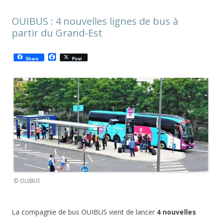
OUIBUS : 4 nouvelles lignes de bus à
partir du Grand-Est
F
Share
Post
a
c
e
b
o
o
k
© OUIBUS
La compagnie de bus OUIBUS vient de lancer
4 nouvelles