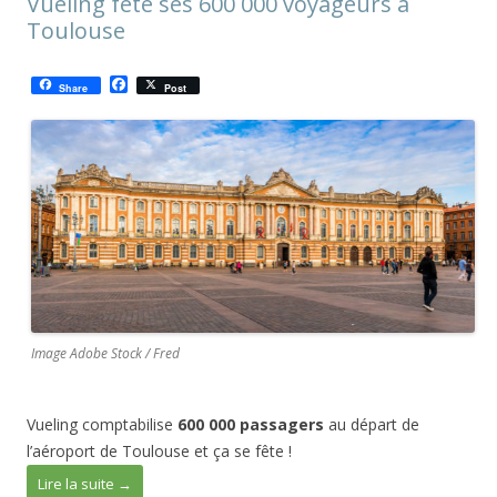
Vueling fête ses 600 000 voyageurs à
Toulouse
F
Share
Post
a
c
e
b
o
o
k
Image Adobe Stock / Fred
Vueling comptabilise
600 000 passagers
au départ de
l’aéroport de Toulouse et ça se fête !
Lire la suite
→