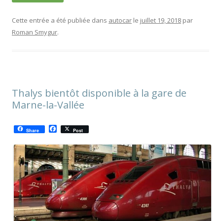
Cette entrée a été publiée dans
autocar
le
juillet 19, 2018
par
Roman Smygur
.
Thalys bientôt disponible à la gare de
Marne-la-Vallée
F
Share
Post
a
c
e
b
o
o
k