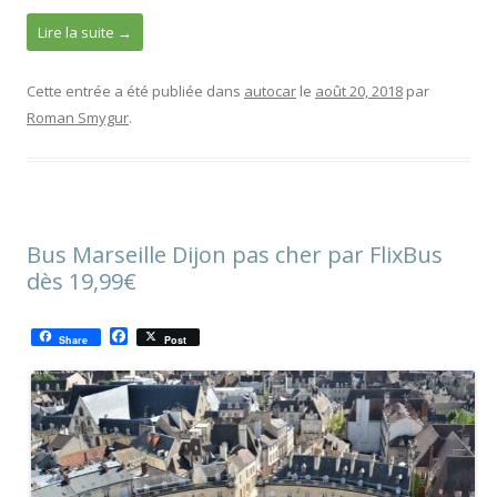
Lire la suite
→
Cette entrée a été publiée dans
autocar
le
août 20, 2018
par
Roman Smygur
.
Bus Marseille Dijon pas cher par FlixBus
dès 19,99€
F
Share
Post
a
c
e
b
o
o
k