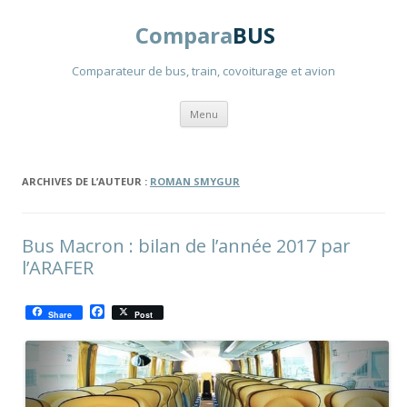
Compara
BUS
Comparateur de bus, train, covoiturage et avion
Aller
Menu
au
contenu
principal
ARCHIVES DE L’AUTEUR :
ROMAN SMYGUR
Bus Macron : bilan de l’année 2017 par
l’ARAFER
F
Share
Post
a
c
e
b
o
o