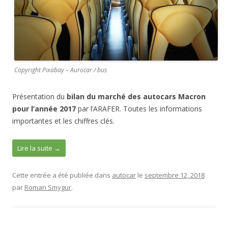
k
Copyright Pixabay – Aurocar / bus
Présentation du
bilan du marché des autocars Macron
pour l’année 2017
par l’ARAFER. Toutes les informations
importantes et les chiffres clés.
Lire la suite
→
Cette entrée a été publiée dans
autocar
le
septembre 12, 2018
par
Roman Smygur
.