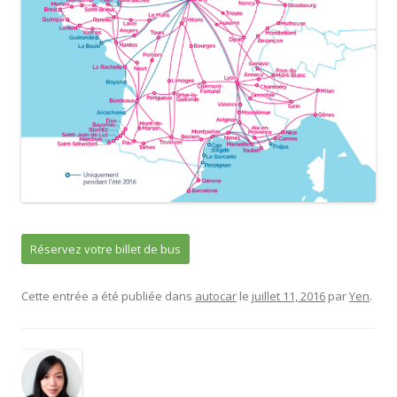
Réservez votre billet de bus
Cette entrée a été publiée dans
autocar
le
juillet 11, 2016
par
Yen
.