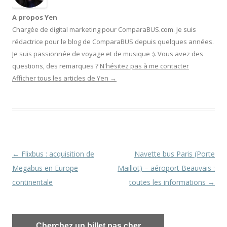
A propos Yen
Chargée de digital marketing pour ComparaBUS.com. Je suis
rédactrice pour le blog de ComparaBUS depuis quelques années.
Je suis passionnée de voyage et de musique :). Vous avez des
questions, des remarques ?
N'hésitez pas à me contacter
Afficher tous les articles de Yen
→
Navigation
←
Flixbus : acquisition de
Navette bus Paris (Porte
des
Megabus en Europe
Maillot) – aéroport Beauvais :
articles
continentale
toutes les informations
→