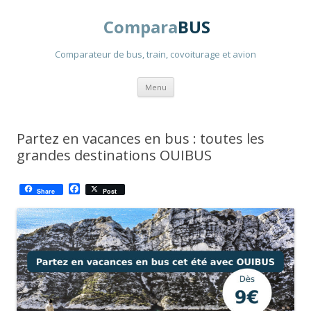
Compara
BUS
Comparateur de bus, train, covoiturage et avion
Aller
Menu
au
contenu
principal
Partez en vacances en bus : toutes les
grandes destinations OUIBUS
F
Share
Post
a
c
e
b
o
o
k