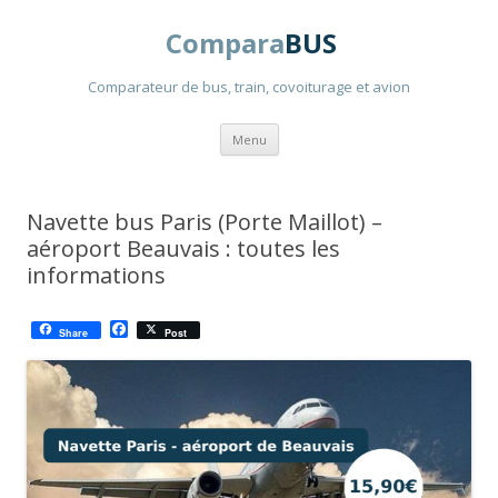
Compara
BUS
Comparateur de bus, train, covoiturage et avion
Aller
Menu
au
contenu
principal
Navette bus Paris (Porte Maillot) –
aéroport Beauvais : toutes les
informations
F
Share
Post
a
c
e
b
o
o
k