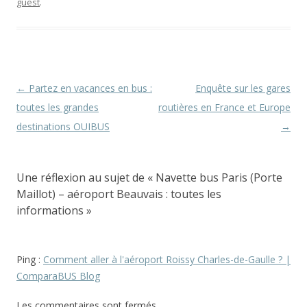
guest
.
Navigation
←
Partez en vacances en bus :
Enquête sur les gares
des
toutes les grandes
routières en France et Europe
articles
destinations OUIBUS
→
Une réflexion au sujet de «
Navette bus Paris (Porte
Maillot) – aéroport Beauvais : toutes les
informations
»
Ping :
Comment aller à l'aéroport Roissy Charles-de-Gaulle ? |
ComparaBUS Blog
Les commentaires sont fermés.