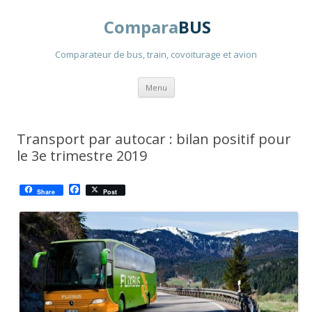
Compara
BUS
Comparateur de bus, train, covoiturage et avion
Aller
Menu
au
contenu
principal
Transport par autocar : bilan positif pour
le 3e trimestre 2019
F
Share
Post
a
c
e
b
o
o
k