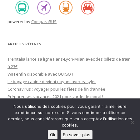
powered by
ComparaBUS
ARTICLES RÉCENTS
Trenitalia lance sa ligne Paris-Lyon-Milan avec des billets de train
à 23€
WIFI enfin disponible avec OUIGO !
Le bagage cabine devient payant avec easyJet
Coronavirus : voyager pour les fêtes de fin d’année
Préparer ses vacances 2021 pour garder le moral !
Nous utilisons des cookies pour vous garantir la meilleure
expérience sur notre site. Si vous continuez à utiliser ce
dernier, nous considérerons que vous acceptez l'utilisation des
cookies.
Fièrement propulsé par WordPress
Ok
En savoir plus