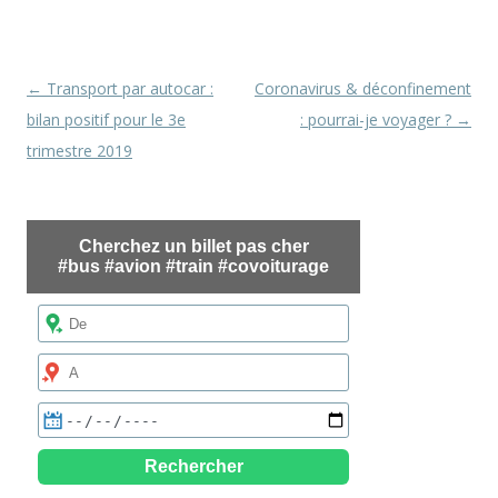
Navigation
←
Transport par autocar :
Coronavirus & déconfinement
des
bilan positif pour le 3e
: pourrai-je voyager ?
→
articles
trimestre 2019