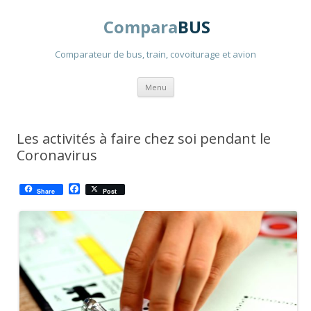
Compara
BUS
Comparateur de bus, train, covoiturage et avion
Aller
Menu
au
contenu
principal
Les activités à faire chez soi pendant le
Coronavirus
F
Share
Post
a
c
e
b
o
o
k