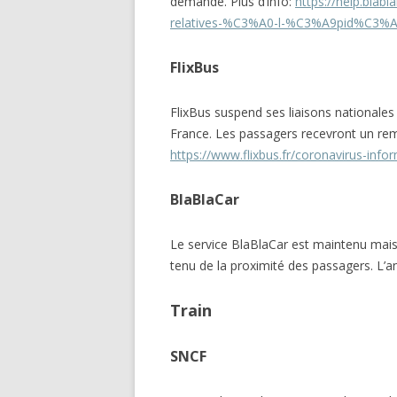
demandé. Plus d’info:
https://help.blab
relatives-%C3%A0-l-%C3%A9pid%C3%A9
FlixBus
FlixBus suspend ses liaisons nationales 
France. Les passagers recevront un rem
https://www.flixbus.fr/coronavirus-info
BlaBlaCar
Le service BlaBlaCar est maintenu mais 
tenu de la proximité des passagers. L’a
Train
SNCF