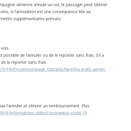
pagnie aérienne annule un vol, le passager peut obtenir
ins, si l’annulation est une conséquence liée au
demintés supplémentaires prévues.
vols.
st possible de l’annuler ou de le reporter sans frais. S’il a
 de le reporter sans frais.
e.fr/FR/fr/common/page_flottante/hp/infos-trafic-aerien-
pas l’annuler et obtenir un remboursement. Plus
fr/fr/informations-utiles/coronavirus-covid-19