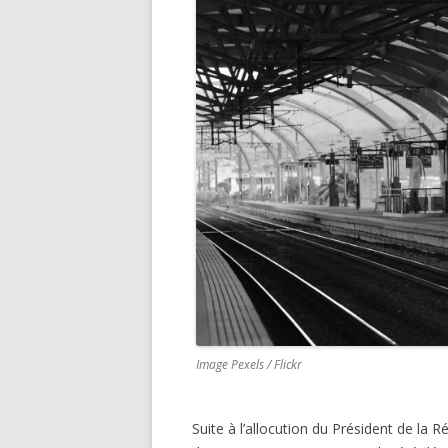
k
Image Pexels / Flickr
Suite à l’allocution du Président de la 