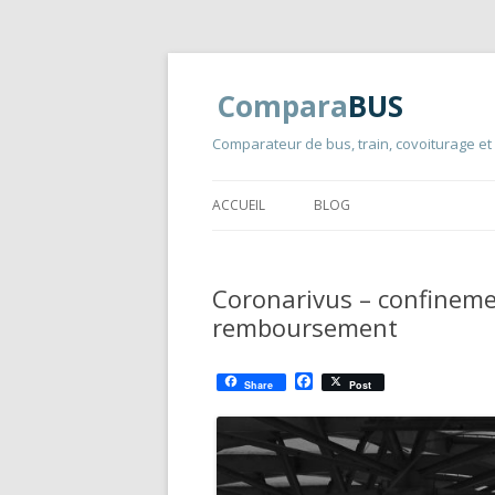
Compara
BUS
Comparateur de bus, train, covoiturage et
ACCUEIL
BLOG
Coronarivus – confinemen
remboursement
F
Share
Post
a
c
e
b
o
o