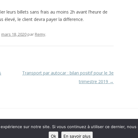
r leurs billets sans frais au moins 2h avant l’heure de
s élevé, le client devra payer la difference.
e
mars 18, 2020
par
Remy
.
s
Transport par autocar : bilan positif pour le 3e
trimestre 2019
→
 expérience sur notre site. Si vous continuez à utiliser ce dernier, nous
Ok
En savoir plus