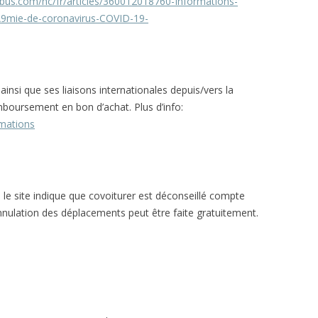
labus.com/hc/fr/articles/360012018760-Informations-
mie-de-coronavirus-COVID-19-
ainsi que ses liaisons internationales depuis/vers la
boursement en bon d’achat. Plus d’info:
rmations
le site indique que covoiturer est déconseillé compte
nnulation des déplacements peut être faite gratuitement.