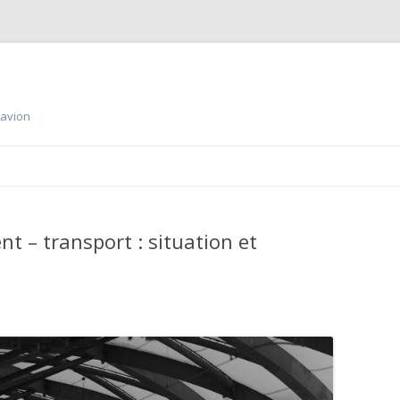
 avion
Aller
au
contenu
principal
t – transport : situation et