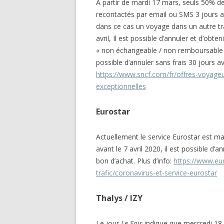
A partir de mardi 17 mars, seuls 50% de
recontactés par email ou SMS 3 jours ava
dans ce cas un voyage dans un autre tr
avril, Il est possible d’annuler et d’obte
« non échangeable / non remboursable ».
possible d’annuler sans frais 30 jours ava
https://www.sncf.com/fr/offres-voyage
exceptionnelles
Eurostar
Actuellement le service Eurostar est m
avant le 7 avril 2020, il est possible d
bon d’achat. Plus d’info:
https://www.eur
trafic/coronavirus-et-service-eurostar
Thalys / IZY
Le jour
Le Soir
indique que mercredi 18 s