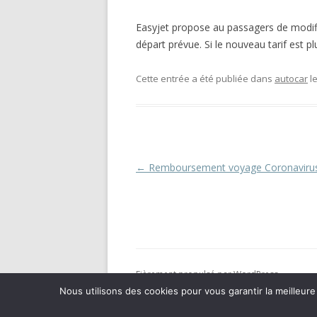
Easyjet propose au passagers de modifie
départ prévue. Si le nouveau tarif est plu
Cette entrée a été publiée dans
autocar
l
Navigation
←
Remboursement voyage Coronaviru
des
articles
Fièrement propulsé par WordPress
Nous utilisons des cookies pour vous garantir la meilleure