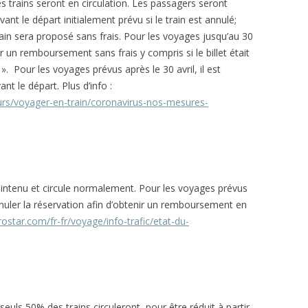
s trains seront en circulation. Les passagers seront
nt le départ initialement prévu si le train est annulé;
ain sera proposé sans frais. Pour les voyages jusqu’au 30
nir un remboursement sans frais y compris si le billet était
 Pour les voyages prévus après le 30 avril, il est
nt le départ. Plus d’info :
urs/voyager-en-train/coronavirus-nos-mesures-
aintenu et circule normalement. Pour les voyages prévus
’annuler la réservation afin d’obtenir un remboursement en
ostar.com/fr-fr/voyage/info-trafic/etat-du-
euls 50% des trains circuleront, pour être réduit à partir