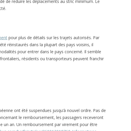
idé de reduire les déplacements au stric minimum. Le
cté.
ment
pour plus de détails sur les trajets autorisés. Par
 été réinstaurés dans la plupart des pays voisins, il
odalités pour entrer dans le pays concerné. Il semble
sfrontaliers, résidents ou transporteurs peuvent franchir
péenne ont été suspendues jusqu’à nouvel ordre. Pas de
Concernant le remboursement, les passagers receveront
le un an. Un remboursement par virement pour être