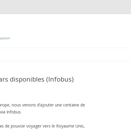
 avion
Aller
au
contenu
principal
ars disponibles (Infobus)
 Europe, nous venons d’ajouter une centaine de
via Infobus.
s de pouvoir voyager vers le Royaume Unis,