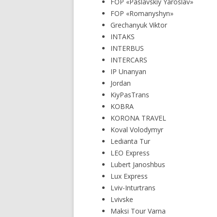
FOP «Paslavskiy Yaroslav»
FOP «Romanyshyn»
Grechanyuk Viktor
INTAKS
INTERBUS
INTERCARS
IP Unanyan
Jordan
KiyPasTrans
KOBRA
KORONA TRAVEL
Koval Volodymyr
Ledianta Tur
LEO Express
Lubert Janoshbus
Lux Express
Lviv-Inturtrans
Lvivske
Maksi Tour Varna