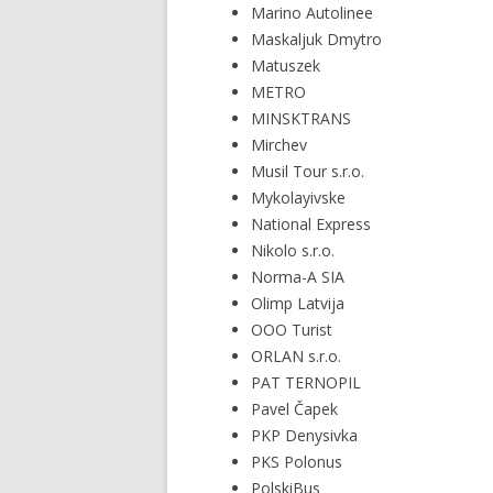
Marino Autolinee
Maskaljuk Dmytro
Matuszek
METRO
MINSKTRANS
Mirchev
Musil Tour s.r.o.
Mykolayivske
National Express
Nikolo s.r.o.
Norma-A SIA
Olimp Latvija
OOO Turist
ORLAN s.r.o.
PAT TERNOPIL
Pavel Čapek
PKP Denysivka
PKS Polonus
PolskiBus