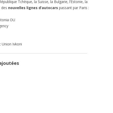
République Tchèque, la Suisse, la Bulgarie, l’Estonie, la
e des
nouvelles lignes d’autocars
passant par Paris :
stonia OU
gency
 Union Ivkoni
 ajoutées