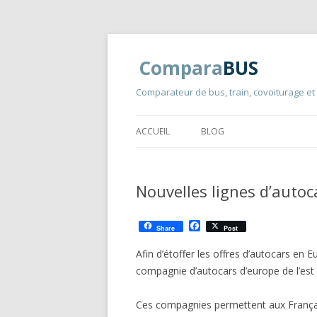
Compara
BUS
Comparateur de bus, train, covoiturage et
ACCUEIL
BLOG
Nouvelles lignes d’autoc
F
Share
Post
a
c
Afin d’étoffer les offres d’autocars en
e
b
compagnie d’autocars d’europe de l’est 
o
o
k
Ces compagnies permettent aux Françai