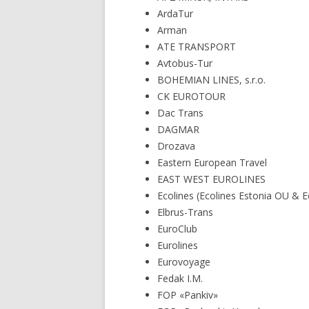
ArdaTur
Arman
ATE TRANSPORT
Avtobus-Tur
BOHEMIAN LINES, s.r.o.
CK EUROTOUR
Dac Trans
DAGMAR
Drozava
Eastern European Travel
EAST WEST EUROLINES
Ecolines (Ecolines Estonia OU & E
Elbrus-Trans
EuroClub
Eurolines
Eurovoyage
Fedak I.M.
FOP «Pankiv»