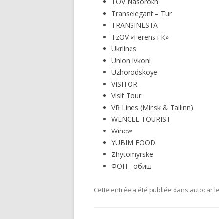
TOV Nasorokh
Transelegant – Tur
TRANSINESTA
TzOV «Ferens і К»
Ukrlines
Union Ivkoni
Uzhorodskoye
VISITOR
Visit Tour
VR Lines (Minsk & Tallinn)
WENCEL TOURIST
Winew
YUBIM EOOD
Zhytomyrske
ФОП Тобиш
Cette entrée a été publiée dans
autocar
l