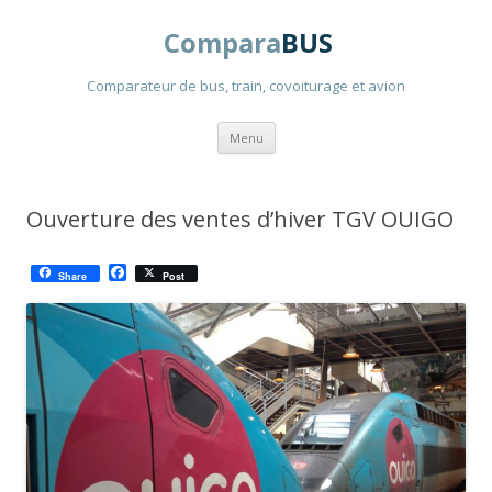
Compara
BUS
Comparateur de bus, train, covoiturage et avion
Aller
Menu
au
contenu
principal
Ouverture des ventes d’hiver TGV OUIGO
F
Share
Post
a
c
e
b
o
o
k