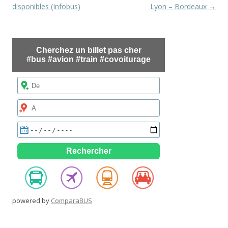
des
disponibles (Infobus)
Lyon – Bordeaux
→
articles
powered by
ComparaBUS