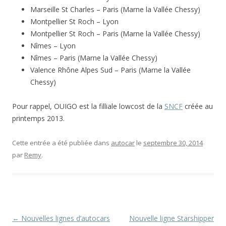
Marseille St Charles – Paris (Marne la Vallée Chessy)
Montpellier St Roch – Lyon
Montpellier St Roch – Paris (Marne la Vallée Chessy)
Nîmes – Lyon
Nîmes – Paris (Marne la Vallée Chessy)
Valence Rhône Alpes Sud – Paris (Marne la Vallée
Chessy)
Pour rappel, OUIGO est la filliale lowcost de la
SNCF
créée au
printemps 2013.
Cette entrée a été publiée dans
autocar
le
septembre 30, 2014
par
Remy
.
Navigation
←
Nouvelles lignes d’autocars
Nouvelle ligne Starshipper