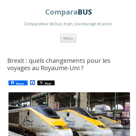
Compara
BUS
Comparateur de bus, train, covoiturage et avion
Aller
Menu
au
contenu
principal
Brexit : quels changements pour les
voyages au Royaume-Uni ?
F
Share
Post
a
c
e
b
o
o
k