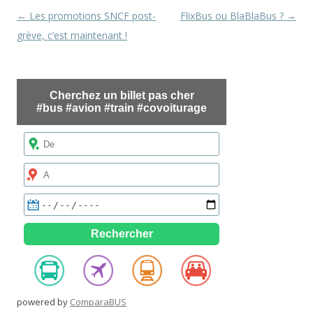
Navigation
←
Les promotions SNCF post-
FlixBus ou BlaBlaBus ?
→
des
grève, c’est maintenant !
articles
powered by
ComparaBUS