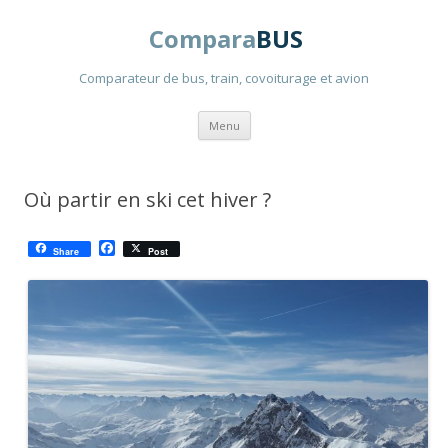
Compara
BUS
Comparateur de bus, train, covoiturage et avion
Aller
Menu
au
contenu
principal
Où partir en ski cet hiver ?
F
Share
Post
a
c
e
b
o
o
k