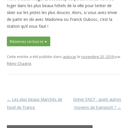
loger dans les plus beaux hôtels de la ville pour tenter de
skier sur les pistes les plus douces. Alors, si vous avez envie
de partir en ski avec Madonna ou Franck Dubosc, c’est la
station qu’il vous faut !
Réservez un bus ici ➧
Cette entrée a été publiée dans
autocar
le
novembre 20, 2019
par
Rémy Chagrot
.
Navigation
←
Les plus beaux Marchés de
Grève SNCF : quels autres
des
Noël de France
moyens de transport ?
→
articles