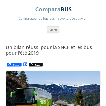
Compara
BUS
Comparateur de bus, train, covoiturage et avion
Aller
Menu
au
contenu
principal
Un bilan réussi pour la SNCF et les bus
pour l’été 2019
F
Share
Post
a
c
e
b
o
o
k