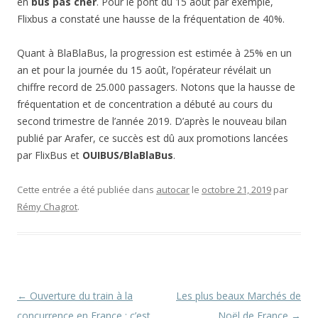
en
bus pas cher
. Pour le pont du 15 août par exemple,
Flixbus a constaté une hausse de la fréquentation de 40%.
Quant à BlaBlaBus, la progression est estimée à 25% en un
an et pour la journée du 15 août, l’opérateur révélait un
chiffre record de 25.000 passagers. Notons que la hausse de
fréquentation et de concentration a débuté au cours du
second trimestre de l’année 2019. D’après le nouveau bilan
publié par Arafer, ce succès est dû aux promotions lancées
par FlixBus et
OUIBUS/BlaBlaBus
.
Cette entrée a été publiée dans
autocar
le
octobre 21, 2019
par
Rémy Chagrot
.
Navigation
←
Ouverture du train à la
Les plus beaux Marchés de
des
concurrence en France : c’est
Noël de France
→