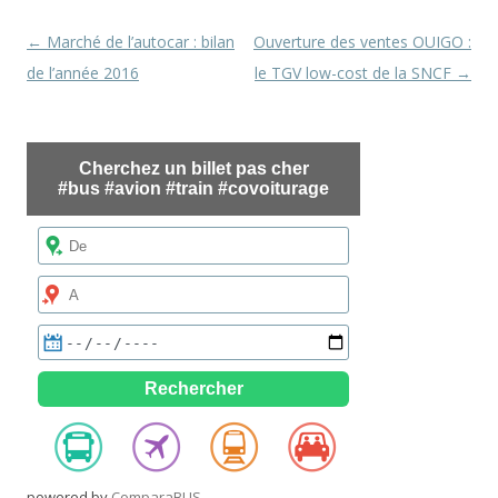
Navigation
←
Marché de l’autocar : bilan
Ouverture des ventes OUIGO :
des
de l’année 2016
le TGV low-cost de la SNCF
→
articles
powered by
ComparaBUS