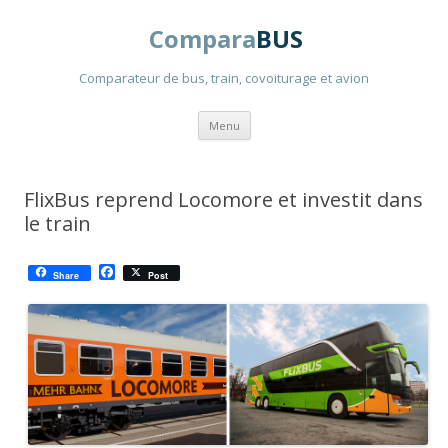
Compara
BUS
Comparateur de bus, train, covoiturage et avion
Aller
Menu
au
contenu
principal
FlixBus reprend Locomore et investit dans
le train
F
Share
Post
a
c
e
b
o
o
k