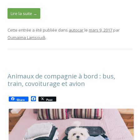
Lire la suite
→
Cette entrée a été publiée dans
autocar
le
mars 9, 2017
par
Oumaima Lamsoudi
.
Animaux de compagnie à bord : bus,
train, covoiturage et avion
F
Share
Post
a
c
e
b
o
o
k