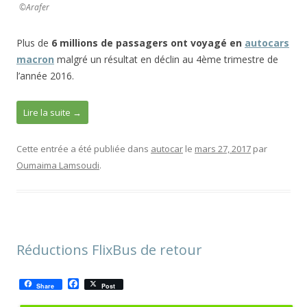
©Arafer
Plus de
6 millions de passagers ont voyagé en
autocars
macron
malgré un résultat en déclin au 4ème trimestre de
l’année 2016.
Lire la suite
→
Cette entrée a été publiée dans
autocar
le
mars 27, 2017
par
Oumaima Lamsoudi
.
Réductions FlixBus de retour
F
Share
Post
a
c