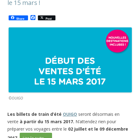
le 15 mars !
F
Share
Post
a
c
e
b
o
o
k
©OUIGO
Les billets de train d’été
OUIGO
seront désormais en
vente
à partir du 15 mars 2017.
N’attendez rien pour
préparer vos voyages entre le
02 juillet et le 09 décembre
2017.