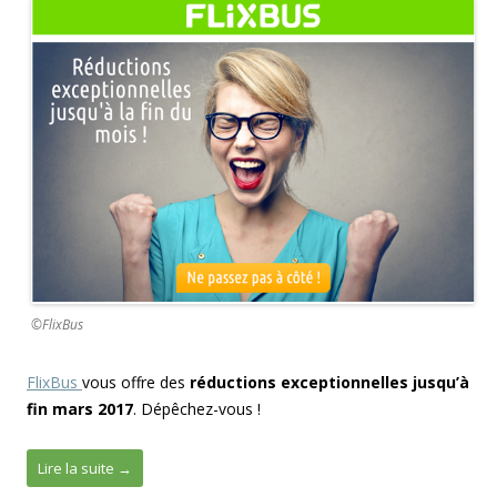
e
b
o
o
k
©FlixBus
FlixBus
vous offre des
réductions exceptionnelles jusqu’à
fin mars 2017
. Dépêchez-vous !
Lire la suite
→