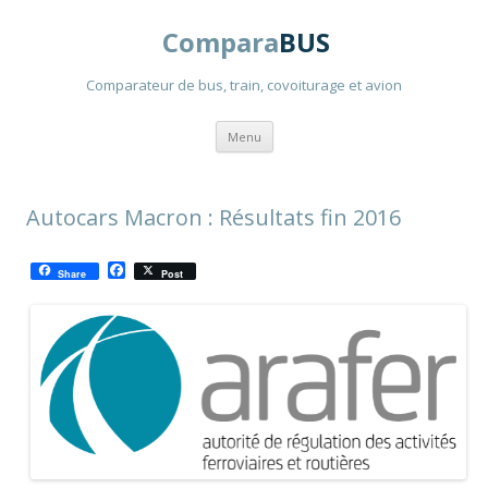
Compara
BUS
Comparateur de bus, train, covoiturage et avion
Aller
Menu
au
contenu
principal
Autocars Macron : Résultats fin 2016
F
Share
Post
a
c
e
b
o
o
k