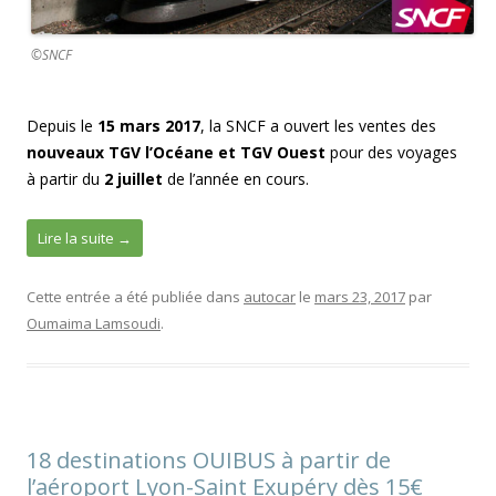
©SNCF
Depuis le
15 mars 2017
, la SNCF a ouvert les ventes des
nouveaux TGV l’Océane et TGV Ouest
pour des voyages
à partir du
2 juillet
de l’année en cours.
Lire la suite
→
Cette entrée a été publiée dans
autocar
le
mars 23, 2017
par
Oumaima Lamsoudi
.
18 destinations OUIBUS à partir de
l’aéroport Lyon-Saint Exupéry dès 15€