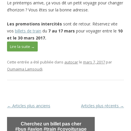
Le printemps arrive, ça vous dit un petit voyage pour changer
d’horizon ? Vous êtes sur la bonne adresse.
Les promotions intercités
sont de retour. Réservez vite
vos
billets de train
du
7 au 17 mars
pour voyager entre le
10
et le 30 mars 2017.
Lire la suite
→
Cette entrée a été publiée dans
autocar
le
mars 7, 2017
par
Oumaima Lamsoudi
.
Navigation
←
Articles plus anciens
Articles plus récents
→
des
articles