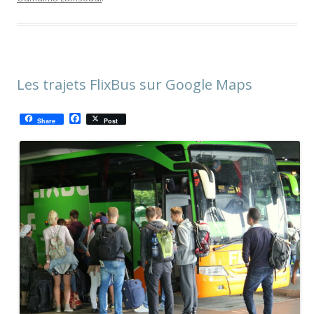
Les trajets FlixBus sur Google Maps
F
Share
Post
a
c
e
b
o
o
k