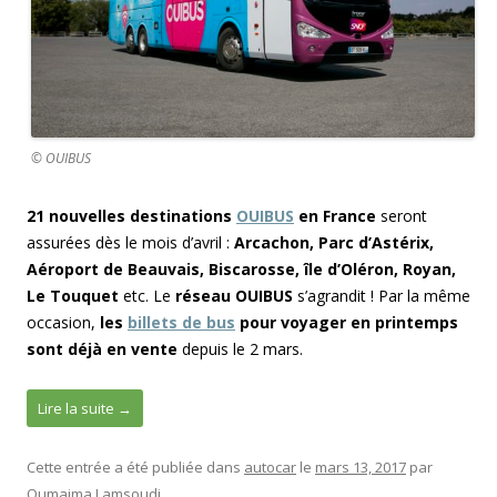
© OUIBUS
21 nouvelles destinations
OUIBUS
en France
seront
assurées dès le mois d’avril :
Arcachon, Parc d’Astérix,
Aéroport de Beauvais, Biscarosse, île d’Oléron, Royan,
Le Touquet
etc. Le
réseau OUIBUS
s’agrandit ! Par la même
occasion,
les
billets de bus
pour voyager en printemps
sont déjà en vente
depuis le 2 mars.
Lire la suite
→
Cette entrée a été publiée dans
autocar
le
mars 13, 2017
par
Oumaima Lamsoudi
.