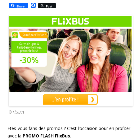
F
Share
Post
a
c
e
b
o
o
k
© FlixBus
Etes-vous fans des promos ? C’est l’occasion pour en profiter
avec la
PROMO FLASH FlixBus.