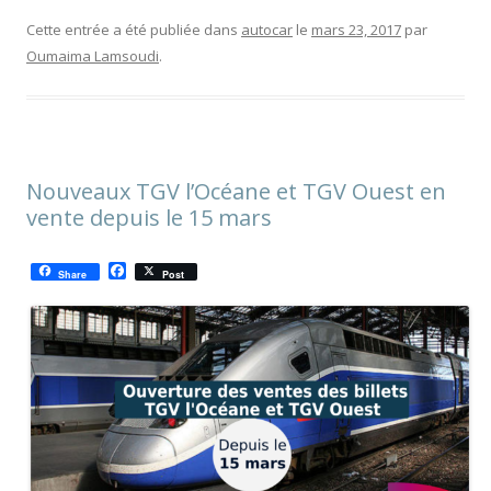
Cette entrée a été publiée dans
autocar
le
mars 23, 2017
par
Oumaima Lamsoudi
.
Nouveaux TGV l’Océane et TGV Ouest en
vente depuis le 15 mars
F
Share
Post
a
c
e
b
o
o
k