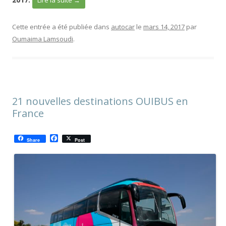
Lire la suite
→
Cette entrée a été publiée dans
autocar
le
mars 14, 2017
par
Oumaima Lamsoudi
.
21 nouvelles destinations OUIBUS en
France
F
Share
Post
a
c
e
b
o
o
k