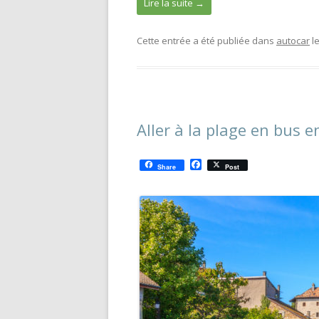
Lire la suite
→
Cette entrée a été publiée dans
autocar
l
Aller à la plage en bus 
F
Share
Post
a
c
e
b
o
o
k