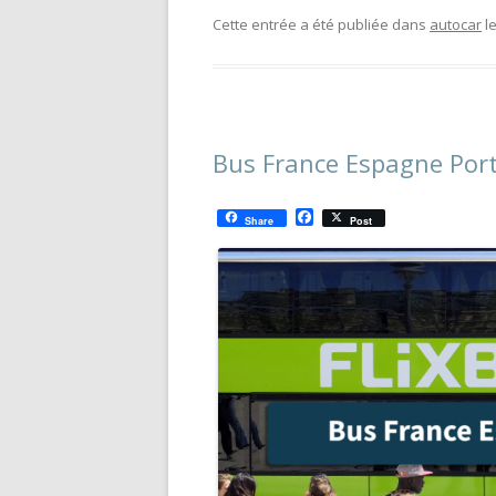
Cette entrée a été publiée dans
autocar
l
Bus France Espagne Port
F
Share
Post
a
c
e
b
o
o
k