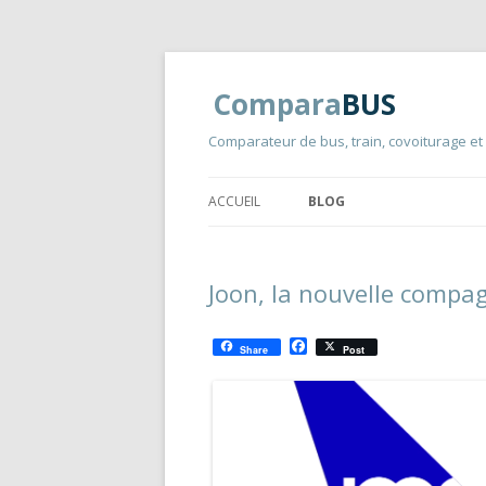
Compara
BUS
Comparateur de bus, train, covoiturage et
ACCUEIL
BLOG
Joon, la nouvelle compag
F
Share
Post
a
c
e
b
o
o
k