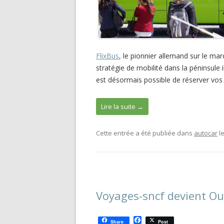
FlixBus
,
le pionnier allemand sur le ma
stratégie de mobilité dans la péninsule 
est désormais possible de réserver vos
Lire la suite
→
Cette entrée a été publiée dans
autocar
l
Voyages-sncf devient Ou
F
Share
Post