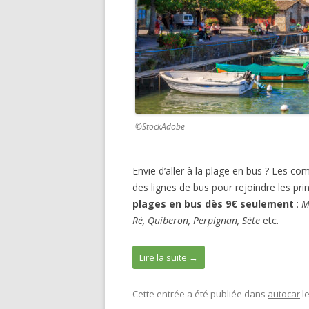
©StockAdobe
Envie d’aller à la plage en bus ? Les co
des lignes de bus pour rejoindre les pri
plages en bus dès 9€ seulement
:
M
Ré, Quiberon, Perpignan, Sète
etc.
Lire la suite
→
Cette entrée a été publiée dans
autocar
l