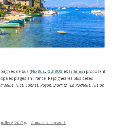
mpagnies de bus (
FlixBus
,
OUIBUS
et
Isilines
) proposent
ncipales plages en France. Rejoignez les plus belles
arseille, Nice, Cannes, Royan, Biarritz, La Rochelle, l’Ile de
e
juillet 6, 2017
par
Oumaima Lamsoudi
.