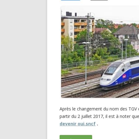
a
c
e
b
o
o
k
Après le changement du nom des TGV cl
partir du 2 juillet 2017, il est à noter 
devenir oui.sncf
.