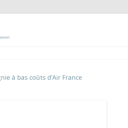
 avion
Aller
au
contenu
principal
nie à bas coûts d’Air France