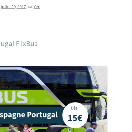
e
juillet 20, 2017
par
Yen
.
ugal FlixBus