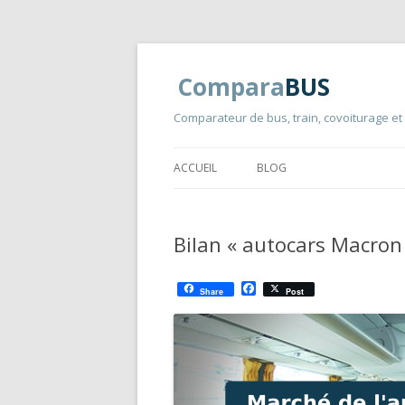
Compara
BUS
Comparateur de bus, train, covoiturage et
ACCUEIL
BLOG
Bilan « autocars Macron 
F
Share
Post
a
c
e
b
o
o
k