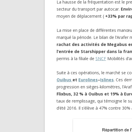
La hausse de la fréquentation est le pr
secteur du transport par autocar.
Envir
moyen de déplacement (
+33% par ra
La mise en place de différentes manœuv
marqué la période. Le bilan de l’Arafer
rachat des activités de Megabus en
l’entrée de Starshipper dans la fra
permis à la filiale de
SNCF
Mobilités d’a
Suite à ces opérations, le marché se c
Ouibus
et
Eurolines
–
Islines
. Ces der
progression en sièges-kilomètres, l’Arafe
Flixbus, 32 % à Ouibus et 19% à Euro
taux de remplissage, qui témoigne le 
d’été 2016. Il s’élève à 47% contre 30% 