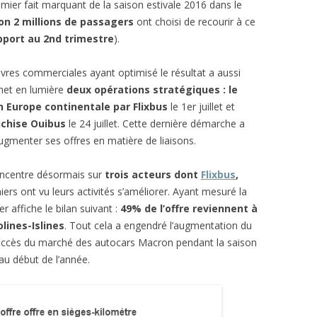
emier fait marquant de la saison estivale 2016 dans le
on 2 millions de passagers
ont choisi de recourir à ce
pport au 2nd trimestre
).
res commerciales ayant optimisé le résultat a aussi
 met en lumière
deux opérations stratégiques : le
 Europe continentale par Flixbus
le 1er juillet et
nchise Ouibus
le 24 juillet. Cette dernière démarche a
ugmenter ses offres en matière de liaisons.
oncentre désormais sur
trois acteurs dont
Flixbus
,
niers ont vu leurs activités s’améliorer. Ayant mesuré la
r affiche le bilan suivant :
49% de l’offre reviennent à
lines-Islines
. Tout cela a engendré l’augmentation du
succès du marché des autocars Macron pendant la saison
au début de l’année.