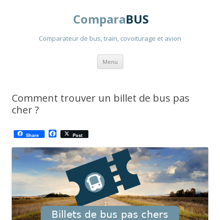
Compara
BUS
Comparateur de bus, train, covoiturage et avion
Aller
Menu
au
contenu
principal
Comment trouver un billet de bus pas
cher ?
F
Share
Post
a
c
e
b
o
o
k