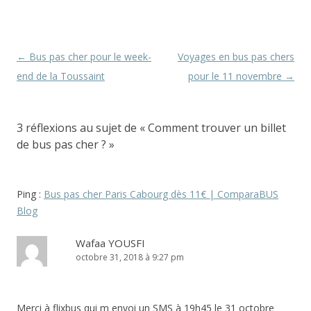
Navigation
←
Bus pas cher pour le week-
Voyages en bus pas chers
des
end de la Toussaint
pour le 11 novembre
→
articles
3 réflexions au sujet de «
Comment trouver un billet
de bus pas cher ?
»
Ping :
Bus pas cher Paris Cabourg dès 11€ | ComparaBUS
Blog
Wafaa YOUSFI
octobre 31, 2018 à 9:27 pm
Merci à flixbus qui m envoi un SMS à 19h45 le 31 octobre