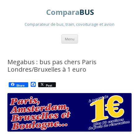
Compara
BUS
Comparateur de bus, train, covoiturage et avion
Aller
Menu
au
contenu
principal
Megabus : bus pas chers Paris
Londres/Bruxelles à 1 euro
F
Share
Post
a
c
e
b
o
o
k