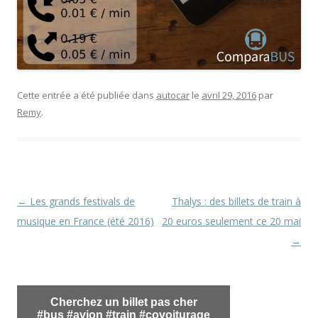
Cette entrée a été publiée dans
autocar
le
avril 29, 2016
par
Remy
.
Navigation
←
Les grands festivals de
Thalys : des billets de train à
des
musique en France (été 2016)
20 euros seulement ce 20 mai
articles
→