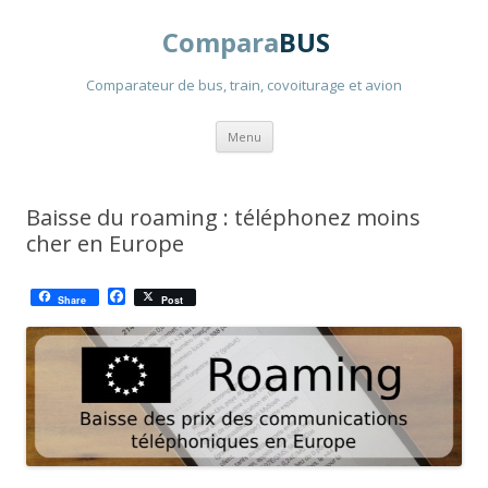
Compara
BUS
Comparateur de bus, train, covoiturage et avion
Aller
Menu
au
contenu
principal
Baisse du roaming : téléphonez moins
cher en Europe
F
Share
Post
a
c
e
b
o
o
k