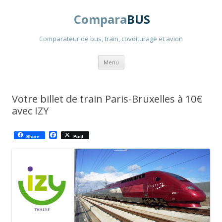
Compara
BUS
Comparateur de bus, train, covoiturage et avion
Aller
Menu
au
contenu
principal
Votre billet de train Paris-Bruxelles à 10€
avec IZY
F
Share
Post
a
c
e
b
o
o
k