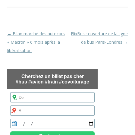
Navigation
←
Bilan marché des autocars
FlixBus : ouverture de la ligne
des
« Macron » 6 mois après la
de bus Paris-Londres
→
articles
libéralisation