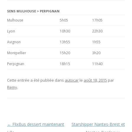
SENS MULHOUSE > PERPIGNAN
Mulhouse
5h05
17h05
Lyon
10h30
22h30
Avignon
13h55
1h55
Montpellier
15h20
3h20
Perpignan
18h15
11h40
Cette entrée a été publiée dans
autocar
le
août 18, 2015
par
Remy
.
Navigation
←
FlixBus dessert maintenant
Starshipper Nantes-Brest et