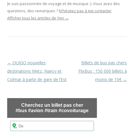
Je suis passionnée de voyage et de musique :). Vous avez des
questions, des remarques ?
N'hésitez pas à me contacter
Afficher tous les articles de Yen
→
Navigation
←
OUIGO nouvelles
Billets de bus pas chers
des
destinations Metz, Nancy et
FlixBus : 150 000 billets à
articles
Colmar à partir de gare de l’Est
moins de 10€
→