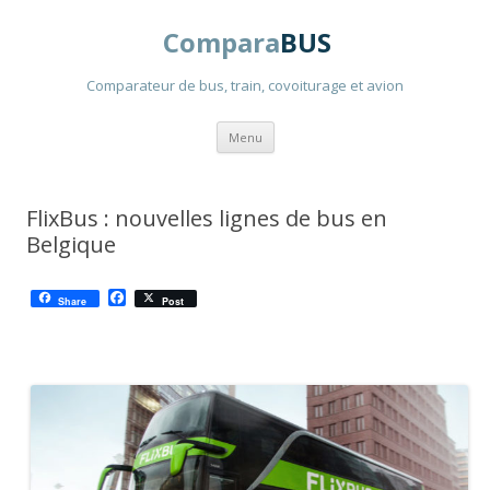
Compara
BUS
Comparateur de bus, train, covoiturage et avion
Aller
Menu
au
contenu
principal
FlixBus : nouvelles lignes de bus en
Belgique
F
Share
Post
a
c
e
b
o
o
k