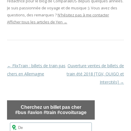
rédactrice pour le blog de ComparaBUS depuis quelques années.
Je suis passionnée de voyage et de musique :). Vous avez des
questions, des remarques ?
N'hésitez pas à me contacter
Afficher tous les articles de Yen
→
Navigation
←
FlixTrain : billets de train pas
Ouverture ventes de billets de
des
chers en Allemagne
train été 2018 [TGV, OUIGO et
articles
Intercités]
→