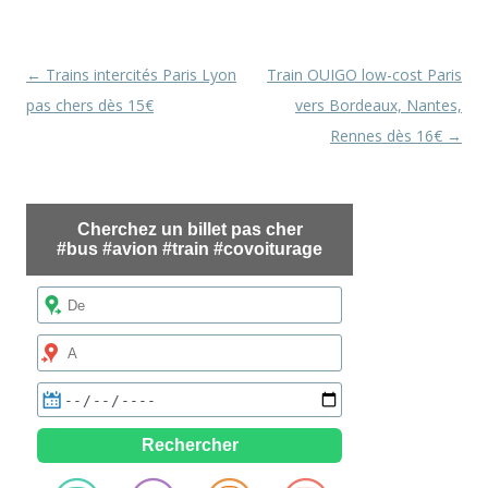
Navigation
←
Trains intercités Paris Lyon
Train OUIGO low-cost Paris
des
pas chers dès 15€
vers Bordeaux, Nantes,
articles
Rennes dès 16€
→