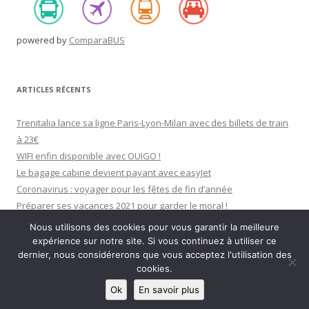
powered by
ComparaBUS
ARTICLES RÉCENTS
Trenitalia lance sa ligne Paris-Lyon-Milan avec des billets de train
à 23€
WIFI enfin disponible avec OUIGO !
Le bagage cabine devient payant avec easyJet
Coronavirus : voyager pour les fêtes de fin d’année
Préparer ses vacances 2021 pour garder le moral !
Nous utilisons des cookies pour vous garantir la meilleure
expérience sur notre site. Si vous continuez à utiliser ce
dernier, nous considérerons que vous acceptez l'utilisation des
cookies.
Fièrement propulsé par WordPress
Ok
En savoir plus