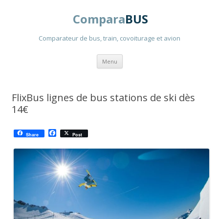
Compara
BUS
Comparateur de bus, train, covoiturage et avion
Aller
Menu
au
contenu
principal
FlixBus lignes de bus stations de ski dès
14€
F
Share
Post
a
c
e
b
o
o
k