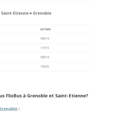
s Saint-Etienne➜ Grenoble
arrivée
09h10
11h15
09h10
16h05
bus FlixBus à Grenoble et Saint-Etienne?
 Grenoble
: