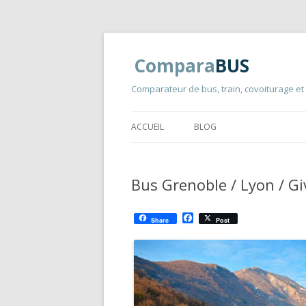
Compara
BUS
Comparateur de bus, train, covoiturage et
ACCUEIL
BLOG
Bus Grenoble / Lyon / Gi
F
Share
Post
a
c
e
b
o
o
k