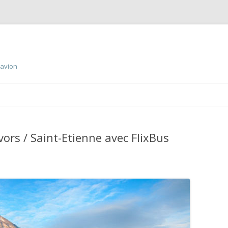
 avion
Aller
au
contenu
principal
vors / Saint-Etienne avec FlixBus