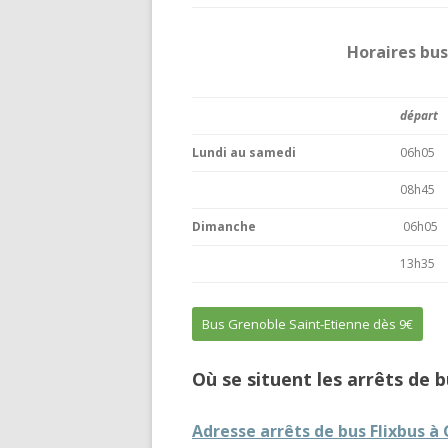
Horaires bu
départ
Lundi au samedi
06h05
08h45
Dimanche
06h05
13h35
Bus Grenoble Saint-Etienne dès 9€
Où se situent les arrêts de 
Adresse a
rrêts de bus Flixbus à