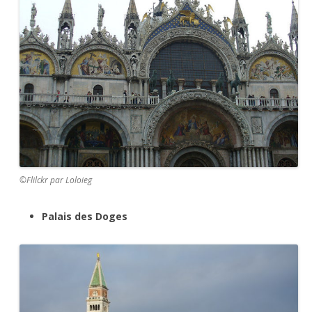
©Flilckr par Loloieg
Palais des Doges