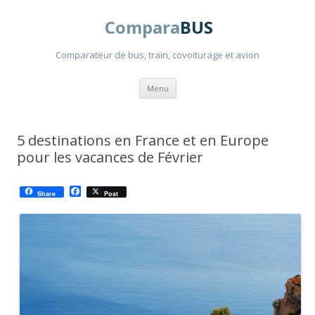
Compara
BUS
Comparateur de bus, train, covoiturage et avion
Aller
Menu
au
contenu
principal
5 destinations en France et en Europe
pour les vacances de Février
F
Share
Post
a
c
e
b
o
o
k