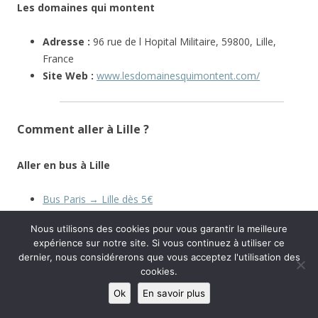
Les domaines qui montent
Adresse :
96 rue de l Hopital Militaire, 59800, Lille,
France
Site Web :
www.lesdomainesquimontent.com/
Comment aller à Lille ?
Aller en bus à Lille
Bus Paris → Lille dès 5€
Bus Rennes → Lille dès 25€
Nous utilisons des cookies pour vous garantir la meilleure
Bus Bordeaux → Lille dès 34€
expérience sur notre site. Si vous continuez à utiliser ce
dernier, nous considérerons que vous acceptez l'utilisation des
Aller en train à Lille
cookies.
Ok
En savoir plus
Train Rouen → Lille dès 32€