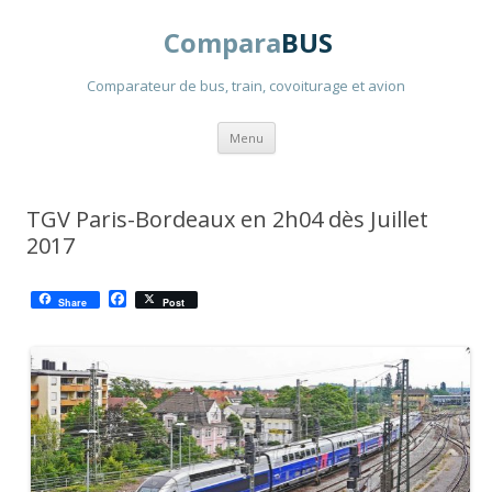
Compara
BUS
Comparateur de bus, train, covoiturage et avion
Aller
Menu
au
contenu
principal
TGV Paris-Bordeaux en 2h04 dès Juillet
2017
F
Share
Post
a
c
e
b
o
o
k