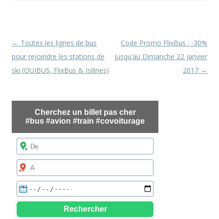
Navigation
←
Toutes les lignes de bus
Code Promo FlixBus : -30%
des
pour rejoindre les stations de
jusqu’au Dimanche 22 janvier
articles
ski (OUIBUS, FlixBus & Isilines)
2017
→